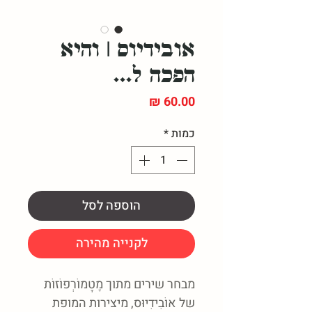
אובידיוס | והיא
הפכה ל...
מחיר
כמות
*
הוספה לסל
לקנייה מהירה
מבחר שירים מתוך מֶטָמוֹרְפוֹזוֹת
של אוֹבִידִיוּס, מיצירות המופת